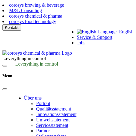
corosys brewing & beverage
M&L Consulting
corosys chemical & pharma
corosys food technology
Kontakt
English
Service & Support
Jobs
...everything in control
...everything in control
Menu
Über uns
Portrait
Qualitätsstatement
Innovationsstatement
Umweltstatement
Servicestatement
Partner